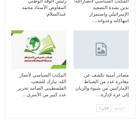
المكتب السياسي لأنصارالله:
رئيس الوفد الوطني
ندين بشدة التصعيد
المفاوض الأستاذ محمد
الإسرائيلي واستمرار
عبدالسلام:
انتهاكاته وعدوانه…
مصادر أمنية تكشف عن
المكتب السياسي لأنصار
مغادرة عدد من الضباط
الله: نبارك للشعب
الإماراتيين من شبوة والريان
الفلسطيني الصامد تحرير
إلى غزة لإدارة…
عدد كبير من الأسرى…
السابق
التالي