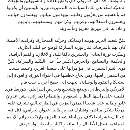
والمؤسف جدًّا: أنَّ الأمريكي كان يدفع بالقادة والمسؤولين والجهات
المعنيّة لتنفِّذَ هي تلك السياسات التدميرية، ويريد لليمنيين أن يكونوا
هم بأنفسهم من يخرِّبون وطنهم، ويهدمون بنيانهم، ويفسدون حياتهم،
ويخسرون استقلالهم، وعزتهم، وكرامتهم، ومستقبلهم، بأيديهم
وإملاءاته، في مهزلةٍ مخزيةٍ ومأساوية.
لكنَّ شعبنا العزيز بهويته الإيمانيَّة، وحريَّته المتجذِّرة، وكرامته الأصيلة،
كان لهم بالمرصاد، فثار ثورته المباركة لوضع حدٍ لتلك الكارثة،
وتميَّزَت ثورة الحادي والعشرين بالفاعلية، والأخلاق، والقيم الراقية،
والحكمة، والتسامح، والحرص الكبير جدًّا على السِّلم والشراكة، لكنَّ
قوى الشر استمرت في مؤامراتها على شعبنا العزيز، وعندما يئست
من استمرار لعبها، ومن نجاح خططها في احتواء الثورة، والعودة إلى
استحكام النفوذ والوصاية، اتجهت إلى خطةٍ أخرى، حيث قام
الأمريكي والبريطاني، وبدفعٍ وتشجيعٍ وتحريضٍ إسرائيلي، بتوريط قوى
إقليمية على رأسها النظام السعودي، والنظام الإماراتي، بشن عدوانٍ
غادرٍ وظالم على شعبنا اليمني العزيز، في إطار تحالفٍ تشرف عليه
أمريكا بشكلٍ مباشر، وتشارك فيه بريطانيا، عدوانٍ إجرامي، قَتَل فيه
التحالف عشرات الآلاف من أبناء شعبنا العزيز، وارتكب جرائم الإبادة
الجماعية، فقتل الأطفال والنساء، والكبار والصغار، واستهدف