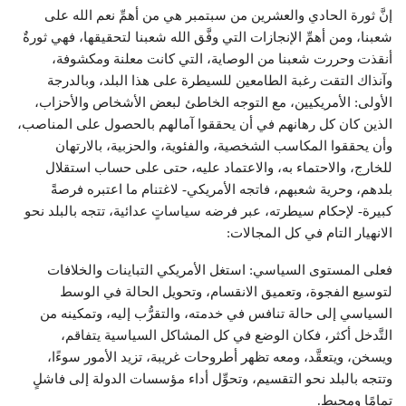
إنَّ ثورة الحادي والعشرين من سبتمبر هي من أهمِّ نعم الله على
شعبنا، ومن أهمِّ الإنجازات التي وفَّق الله شعبنا لتحقيقها، فهي ثورةٌ
أنقذت وحررت شعبنا من الوصاية، التي كانت معلنة ومكشوفة،
وآنذاك التقت رغبة الطامعين للسيطرة على هذا البلد، وبالدرجة
الأولى: الأمريكيين، مع التوجه الخاطئ لبعض الأشخاص والأحزاب،
الذين كان كل رهانهم في أن يحققوا آمالهم بالحصول على المناصب،
وأن يحققوا المكاسب الشخصية، والفئوية، والحزبية، بالارتهان
للخارج، والاحتماء به، والاعتماد عليه، حتى على حساب استقلال
بلدهم، وحرية شعبهم، فاتجه الأمريكي- لاغتنام ما اعتبره فرصةً
كبيرة- لإحكام سيطرته، عبر فرضه سياساتٍ عدائية، تتجه بالبلد نحو
الانهيار التام في كل المجالات:
فعلى المستوى السياسي: استغل الأمريكي التباينات والخلافات
لتوسيع الفجوة، وتعميق الانقسام، وتحويل الحالة في الوسط
السياسي إلى حالة تنافس في خدمته، والتقرُّب إليه، وتمكينه من
التَّدخل أكثر، فكان الوضع في كل المشاكل السياسية يتفاقم،
ويسخن، ويتعقَّد، ومعه تظهر أطروحات غريبة، تزيد الأمور سوءًا،
وتتجه بالبلد نحو التقسيم، وتحوِّل أداء مؤسسات الدولة إلى فاشلٍ
تمامًا ومحبط.