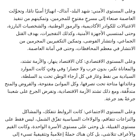
وعلى المستوى الأمني: شهد البلد- آنذاك- انهيارًا أمنيًا تامًا، وتحوَّلت
العاصمة صنعاء إلى مسرحٍ مفتوحٍ للمجرمين، وتمكينهم من تنفيذ
الاغتيالات للكوادر الأكاديمية، والرموز الوطنية، والشخصيات البارزة،
وحتى لمنتسبي الأجهزة الأمنية، وكذلك التفجيرات، بهدف القتل
الجماعي، وانتشار الفوضى، وتمكين التكفيريين المجرمين من
الانتشار في معظم المحافظات، وحتى في أمانة العاصمة.
وعلى المستوى الاقتصادي: كان الاقتصاد ينهار، والأزمة تشتد،
والمعاناة تكبر، بدون حرب ولا حصار! وفي وقتٍ كانت الموارد
السيادية من نفط وغاز في كل أرجاء الوطن تحت يد السلطة،
وعائداتها متاحة تحت تصرفها، وكل الموانئ مفتوحة، والقروض والمنح
متدفِّقة، ومع ذلك تشتد الأزمة الاقتصادية، وتفرض الجرع على شعبنا
جرعةً بعد جرعة.
وعلى المستوى الاجتماعي: كانت الروابط تتفكك، والمشاكل
والنزاعات تتفاقم، والولاءات السياسية تفرِّق الشمل، ليس فقط على
مستوى القبيلة، بل وحتى على مستوى الأسرة الواحدة، وكانت القيم
والأعراف تتلاشى، بل كان هناك حملةٌ إعلاميةٌ وتثقيفيةٌ تسيء إلى