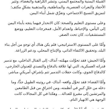
القبيلة اليمنية والمجتمع اليمني، وتنشر الكراهية والبغضاء، وتثير
الأحقاد والنعرات العنصرية، والمناطقية، والمذهبية بشكلٍ مكثف؛
لتمزيق النسيج الاجتماعي، وتفرِّق شمل أبناء اليمن.
وعلى مستوى التعليم والصحة: كان الانحدار فيهما يتجه بأبناء اليمن
إلى اليأس، والإحباط، وانعدام الأمل، فمخرجات التعليم، ووضع
المستشفيات، كان تحت الصفر.
وأمَّا على المستوى الاستراتيجي: فلم يكن هناك أي توجهٍ من أجل بناء
البلد، وتحقيق الاكتفاء الذاتي، والإنتاج المحلي، ودعم الزراعة.
وأمَّا الجيش: فقد تحوَّلت مهمَّته- آنذاك- إلى القتال الداخلي، مع تدمير
قدراته العسكرية، التي لها علاقة بالدفاع والتصدي للعدوان الخارجي،
كالدفاع الجوي، وكانت حفلات التدمير تتم بإشرافٍ أمريكيٍ مباشر.
وأمَّا القضاء: فقد تحوَّل واقعه- آنذاك- في روتينه الطويل جدًّا، وما
دخله من خللٍ كبيرٍ في أنظمته، ومن اختراقٍ من قبل الطامعين
والمرتشين إلى مقبرةٍ للعدالة… وهكذا في كل المجالات كانت
الوجهة هي الانهيار التام.