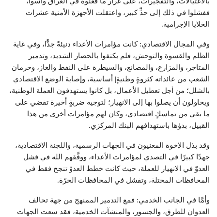
بالاغتيالات، والتفجيرات، على غرار ما فعلوه في العراق وأسوأ،
ففشلوا في ذلك إلى حدٍّ كبير، واعتقلت الأجهزة الأمنية عشرات
الخلايا الإجرامية.
وفي المجال الاقتصادي: كانت مؤامرات الأعداء دنيئةً جدًّا، وفي غاية
الظلم والقسوة والتوحش، فلم يكتفوا بالحصار الشديد، وتدمير
المتاجر، والمزارع، والمصانع، والسيطرة على النفط والغاز، وحرمان
الشعب من عائداته كثروةٍ وطنيةٍ| أساسية، وإصابة الوضع الاقتصادي
بالشلل؛ من أجل تعطيل الأعمال، بل كانوا يستهدفون العملة الوطنية،
ويحاولون أن يصلوا بها إلى الانهيار؛ لتوجيه ضربةٍ أخيرة تقضي على
ما بقي من تماسكٍ اقتصادي، وكان لهم مؤامرات أخرى من هذا
القبيل، بدؤها باستهدافهم البنك المركزي.
وقد بذل الإخوة المعنيون في الجهات الرسمية، واللجنة الاقتصادية،
جهدًا كبيرًا في التصدي لمؤامرات الأعداء، ووفَّقهم الله في فشل
العدوّ في الانهيار للعملة، حيث كانت خطط العدوّ تنجح فقط في
المحافظات المحتلة، وتفشل في المحافظات الحرّة.
وأمَّا في الجانب الخدمي: فمع التدمير الممنهج من جهة تحالف
العدوان للطرق، والجسور، والمنشآت الخدمية، فقد سعت الجهات