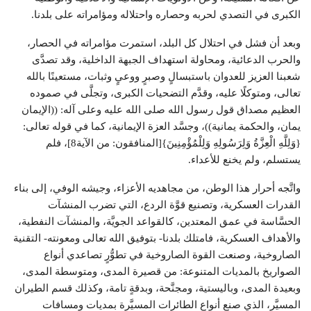
الكبرى في التصدي لحربه وحصاره واحتلاله ومؤامراته على بلدنا.
وبعد أن فشل في احتلال كل البلد، استمرت مؤامراته في الحصار،
والحرب الدعائية، ومحاولة استهداف الجبهة الداخلية، وقد تصدَّى
شعبنا العزيز للعدوان باستبسالٍ وصبرٍ ووعيٍ وثبات، مستعينًا بالله
تعالى، ومتوكلًا عليه، وقدَّم التضحيات الكبرى، وتجلَّى في صموده
العظيم مصداق قول رسول الله صلى الله عليه وعلى آله: ((الإيمان
يمان، والحكمة يمانية))، وجسَّد العزة الإيمانية، كما في قوله تعالى:
{وَلِلَّهِ الْعِزَّةُ وَلِرَسُولِهِ وَلِلْمُؤْمِنِينَ}[المنافقون: من الآية8]، فلم
يستسلم، ولم يخنع للأعداء.
واتَّجه أحرار هذا الوطن، من مجاهديه الأعزاء، وجيشه الوفي، إلى بناء
القدرات العسكرية، وتصنيع قوَّة الردع، التي تضرب المنشآت
الحسَّاسة في عمق المعتدين، كالقواعد الجويَّة، والمنشآت النفطية،
والأهداف العسكرية، فامتلك بلدنا- بتوفيق الله تعالى ومعونته- التقنية
الصاروخية، وصنعت القوة الصاروخية في تطوُّرٍ تصاعدي أنواع
الصواريخ بالمديات المتنوعة: من قصيرة المدى، ومتوسطة المدى،
وبعيدة المدى، وباليستية، ومجنَّحة، وبدقةٍ تامة، وكذلك قسم الطيران
المسيَّر، الذي صنع أنواع الطائرات المسيَّرة بمديات ومسافات