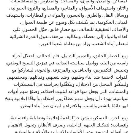
المساكن، والمدن، والقرى، والمساجد، والمدارس، والمستشفيات،
والآثار، واستهداف الأسواق، والمتاجر، والمصانع، والثروة الحيوانية،
ووسائل النقل، والطرق، والجسور، والموانئ، والمطارات، واستهدف
المباني الحكومية، بما يكشف بكل وضوح عن طبيعة العدوان،
والأهداف الحقيقية للتحالف، مع حصارٍ خانق، حوَّل الحصول على
الغذاء والدواء إلى معضلة، وبتكاليف مرهقة، تفوق القدرة الشرائية
لمعظم أبناء الشعب، وزاد من معاناة شعبنا العزيز.
ومع الحصار الخانق، والتدمير الشامل، قام التحالف باحتلال أجزاء
واسعة من البلد، وواصل سياسته العدائية في تمزيق النسيج الوطني،
وتجييش التكفيريين، والحاقدين، والمرتزقة، والخونة، ليشاركوا مع
القوات الأجنبية ضد أبناء وطنهم، وضد شعبهم، وقبائلهم، ومجتمعهم،
وليمكِّنوا المحتل من الاحتلال، ويتكفَّلوا بحراسته في المعسكرات
والمنشآت، التي يجعل منها قواعد لتثبيت احتلاله، وَصَنَعَ منهم أدوات
سياسية، بهدف أن يجعل منهم غطاءً يبرر احتلاله، وأبواقًا إعلامية ينفخ
فيها دائمًا بالشتم والسب، والافتراء والبهتان ضد أبناء الوطن.
ومع الحرب العسكرية يشن حربًا ناعمةً إعلاميةً وتضليليةً واقتصاديةً
وإفسادية؛ لتفكيك الجبهة الداخلية، وصرف الأنظار، وتحويل الاهتمام
عن أفعاله الشنيعة، وعن الأولويات الإنسانية والأخلاقية والوطنية