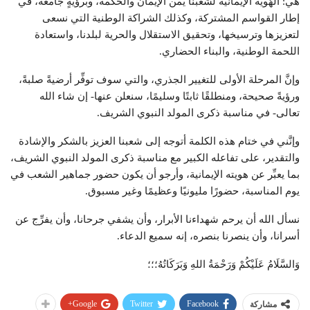
هي: الهُوية الإيمانية لشعبنا يمن الإيمان والحكمة، وبرؤيةٍ جامعة، في
إطار القواسم المشتركة، وكذلك الشراكة الوطنية التي نسعى
لتعزيزها وترسيخها، وتحقيق الاستقلال والحرية لبلدنا، واستعادة
اللحمة الوطنية، والبناء الحضاري.
وإنَّ المرحلة الأولى للتغيير الجذري، والتي سوف توفِّر أرضيةً صلبةً،
ورؤيةً صحيحة، ومنطلقًا ثابتًا وسليمًا، سنعلن عنها- إن شاء الله
تعالى- في مناسبة ذكرى المولد النبوي الشريف.
وإنَّني في ختام هذه الكلمة أتوجه إلى شعبنا العزيز بالشكر والإشادة
والتقدير، على تفاعله الكبير مع مناسبة ذكرى المولد النبوي الشريف،
بما يعبِّر عن هويته الإيمانية، وأرجو أن يكون حضور جماهير الشعب في
يوم المناسبة، حضورًا مليونيًا وعظيمًا وغير مسبوق.
نسأل الله أن يرحم شهداءنا الأبرار، وأن يشفي جرحانا، وأن يفرِّج عن
أسرانا، وأن ينصرنا بنصره، إنه سميع الدعاء.
وَالسَّلَامُ عَلَيْكُمْ وَرَحْمَةُ اللهِ وَبَرَكَاتُهُ؛؛؛
Google+
Twitter
Facebook
مشاركة