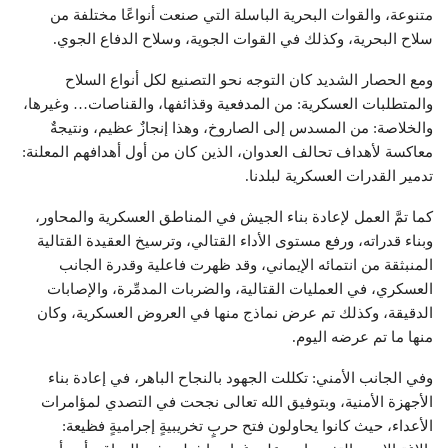
متنوعة، والقوات البحرية الباسلة التي صنعت أنواعًا مختلفة من
سلاح البحرية، وكذلك في القوات الجوية، وسلاح الدفاع الجوي.
ومع الحصار الشديد كان التوجه نحو التصنيع لكل أنواع السلاح
والمتطلبات العسكرية: من المدفعية وقذائفها، والقناصات… وغيرها،
والخلاصة: من المسدس إلى الصاروخ، وهذا إنجازٌ عظيم، ونتيجةٌ
معاكسة لأهداف تحالف العدوان، الذين كان من أول أهدافهم المعلنة:
تدمير القدرات العسكرية لبلدنا.
كما تمَّ العمل لإعادة بناء الجيش في المناطق العسكرية والمحاور،
وبناء قدراته، ورفع مستوى الأداء القتالي، وترسيخ العقيدة القتالية
المنبثقة من انتمائه الإيماني، وقد ظهرت فاعلية وقدرة الجانب
العسكري، في العمليات القتالية، والضربات المدمِّرة، والإصابات
الدقيقة، وكذلك تم عرض نماذج منها في العروض العسكرية، وكان
منها ما تم عرضه اليوم.
وفي الجانب الأمني: تكللت الجهود بالنجاح الباهر، في إعادة بناء
الأجهزة الأمنية، وبتوفيق الله تعالى نجحت في التصدي لمؤامرات
الأعداء، حيث كانوا يحاولون فتح حربٍ تخريبيةٍ إجراميةٍ فظيعة: