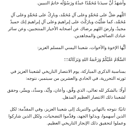
وأشهَدُ أنَّ سيدَنا مُحَمَّدًا عبدُهُ ورَسُوْلُه خاتمُ النبيين.
اللّهم صَلِّ على مُحَمَّدٍ وعلى آلِ مُحَمَّد، وبارِكْ على مُحَمَّدٍ وعلى آلِ
مُحَمَّد، كما صَلَّيْتَ وبارَكْتَ على إبراهيمَ وعلى آلِ إبراهيمَ إنك حميدٌ
مجيدٌ، وارضَ اللهم برضاك عن أصحابه الأخيار المنتجبين، وعن سائر
عبادك الصالحين والمجاهدين.
أيُّها الإخوة والأخوات، شعبنا اليمني المسلم العزيز:
السَّلَامُ عَلَيْكُمْ وَرَحْمَةُ اللهِ وَبَرَكَاتُهُ؛؛؛
بمناسبة الذكرى المباركة، يوم الانتصار التاريخي لشعبنا العزيز في
ثورته التحررية، في الحادي والعشرين من سبتمبر، نتوجه:
أولًا: بالشكر لله تعالى، الذي وفَّق، وأعان، وأيَّد، وسدَّد، ويسَّر، وحقق
لشعبنا ذلك الانتصار العظيم المذهل.
ثانيًا: نتوجه بالتهاني والتبريك إلى شعبنا العزيز، وفي المقدِّمة: لكل
الذين أسهموا، وبذلوا الجهد، وقدَّموا التضحيات، ولكل الذين شاركوا
وعملوا لتحقيق ذلك الإنجاز التاريخي العظيم.