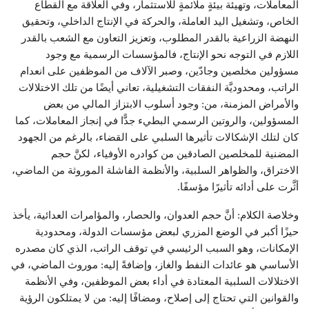
المعاملات، وتهيئة بيئةٍ ملائمةٍ للاستثمار، وفي العلاقة مع القطاع
الخاص، وتشغيل اليد العاملة، والحركة في الإنتاج الداخلي، وتحقيق
النهضة الزراعية بالقدر المطلوب، وتعزيز التعاون مع الشعب بالقدر
اللازم في التوجه نحو الإنتاج، فالمؤسسات الرسمية مع وجود
مسؤولين مخلصين وجادّين، وصبر الآلاف من الموظفين على انعدام
الراتب، ومحدوديَّة النفقات التشغيلية، تعاني أيضًا من تلك الاختلالات
والأمراض المزمنة، من: وجود أسلوب الابتزاز المالي من بعض
المسؤولين، والروتين الرسمي البطيء جدًّا في إنجاز المعاملات، كما
كان لتلك الإشكالات تأثيرها السلبي على القضاء، بالرغم من الجهود
المضنية للمخلصين الصادقين من كوادره الأوفياء، لكنَّ حجم
الاختراق، والظواهر السلبية، والأنظمة الفاشلة الموروثة من الماضي،
أثَّرت على أدائه تأثيرًا مؤسفًا.
وخلاصة الكلام: أنَّ حجم العدوان، والحصار، والمؤامرات العدائية، يأخذ
حيزًا أكبر في الوضع المزري لبعض مؤسسات الدولة، ومحدودية
الإمكانات، وهو السبب الرئيسي في توقف الراتب، الذي كان مصدره
الأساسي هو عائدات النفط والغاز، وإضافةً إليه: موروث الماضي، في
الاختلالات السلبية المعتادة في أداء بعض الموظفين، وفي الأنظمة
والقوانين التي تحتاج إلى إصلاح، ومضافًا إليه: من لا يمتلكون الرؤية