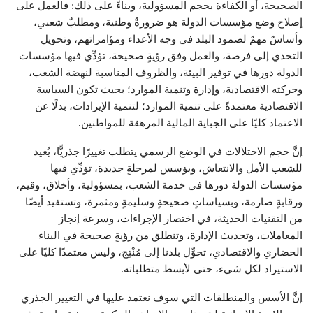
الصحيحة، أو الكفاءة بحجم المسؤولية، وبناءً على ذلك: فالعمل على
إصلاح وضع مؤسسات الدولة هو ضرورةٌ وطنية، ومطلبٌ شعبي،
وأساسٌ مهمٌ لصمود البلد في وجه الأعداء ومؤامراتهم، وتحويل
التحدي إلى فرصة، والعمل وفق رؤيةٍ صحيحة، تؤدِّي فيها مؤسسات
الدولة دورها في توفير البيئة، والظروف المناسبة لنهضة الشعب،
وحركته الاقتصادية، وإدارة وتنمية الموارد؛ بحيث تكون السياسة
الاقتصادية معتمدةً على تنمية الموارد؛ لتنمية الإيرادات، بدلًا عن
الاعتماد كليًا على الجباية المالية المرهقة للمواطنين.
إنَّ حجم الاختلالات في الوضع الرسمي يتطلب تغييرًا جذريًّا، يُعيد
للشعب الأمل والانتعاش، ويؤسس لمرحلةٍ جديدة، تؤدِّي فيها
مؤسسات الدولة دورها في خدمة الشعب، بمسؤولية، وأخلاق، وقيم،
ورقابةٍ صارمة، وبسياساتٍ صحيحةٍ وسليمةٍ ومثمرة، وتستفيد أيضًا
من التقنيات الحديثة، في اختصار الإجراءات، وسرعة إنجاز
المعاملات، وتحديث الإدارة، وتنطلق من رؤيةٍ صحيحة في البناء
الحضاري والاقتصادي، تحوِّل بلدنا إلى مُنْتِج، وليس معتمدًا كليًا على
الاستيراد لكل شيء، حتى لأبسط متطلباته.
إنَّ الأسس والمنطلقات التي سوف نعتمد عليها في التغيير الجذري