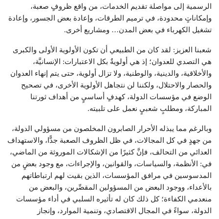
الرسمية إلى مواصلة تقديم الخدمات، من واقع ظروفٍ صعبة،
وإمكاناتٍ محدودة، في ترميم الطرقات، وإعادة بعض الجسور، وإعادة
تشغيل الكهرباء في بعض المدن… ومشاريع أخرى.
شعبنا العزيز: لقد كان من الطبيعي أن تكون الأولوية الأولى والكبرى
هي التصدي للعدوان؛ إذ هي أولويةٌ بكل الاعتبارات: الإنسانيَّة،
والأخلاقية، والدينية، والوطنية، ولا تزال أولوية، حتى يتم إنهاء العدوان
والحصار والاحتلال، ولكننا لن نتجاهل الأولوية الأخرى، في تصحيح
الوضع في مؤسسات الدولة، كهدفٍ أساسيٍ من أهداف ثورتنا
المباركة، ومطلبٍ شعبيٍ نعمل على تلبيته.
وبالرغم مما يبذله الأحرار الصابرون المخلصون من مسؤولي الدولة،
من جهدٍ في كل المجالات، في ظل الظروف الصعبة جدًّا، والاستهداف
العدائي من التحالف، فإنَّ كثيرًا من الإشكالات الموروثة من الماضي،
في: الأنظمة، والسياسات، والقوانين، والإجراءات، مع وجود بعضٍ من
المدسوسين في مرافق المؤسسات، الذين بقيت لهم ارتباطاتهم
بالأعداء، ووجود البعض من المسؤولين المقصِّرين، والبعض من
منعدمي الكفاءة؛ كل ذلك كان له تأثيره السلبي في أداء مؤسسات
الدولة، سواءً في المجال الاقتصادي، وتنمية الموارد، وإنجاز