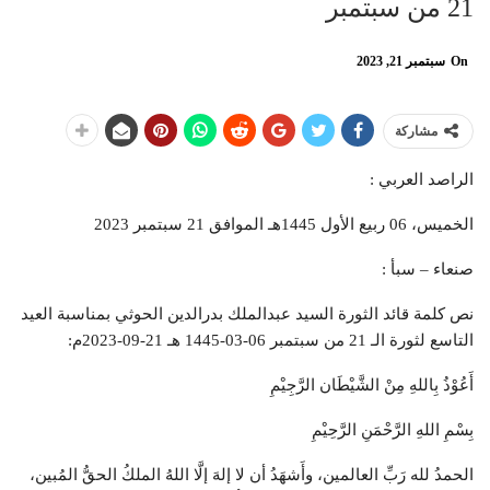
21 من سبتمبر
On
سبتمبر 21, 2023
مشاركة
الراصد العربي :
الخميس، 06 ربيع الأول 1445هـ الموافق 21 سبتمبر 2023
صنعاء – سبأ :
نص كلمة قائد الثورة السيد عبدالملك بدرالدين الحوثي بمناسبة العيد
التاسع لثورة الـ 21 من سبتمبر 06-03-1445 هـ 21-09-2023م:
أَعُوْذُ بِاللهِ مِنْ الشَّيْطَان الرَّجِيْمِ
بِسْمِ اللهِ الرَّحْمَنِ الرَّحِيْمِ
الحمدُ لله رَبِّ العالمين، وأَشهَدُ أن لا إلهَ إلَّا اللهُ الملكُ الحقُّ المُبين،