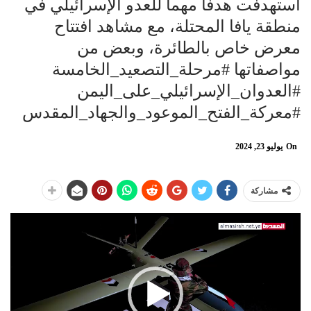
استهدفت هدفا مهما للعدو الإسرائيلي في
منطقة يافا المحتلة، مع مشاهد افتتاح
معرض خاص بالطائرة، وبعض من
مواصفاتها #مرحلة_التصعيد_الخامسة
#العدوان_الإسرائيلي_على_اليمن
#معركة_الفتح_الموعود_والجهاد_المقدس
On
يوليو 23, 2024
مشاركة
مشغل
الفيديو