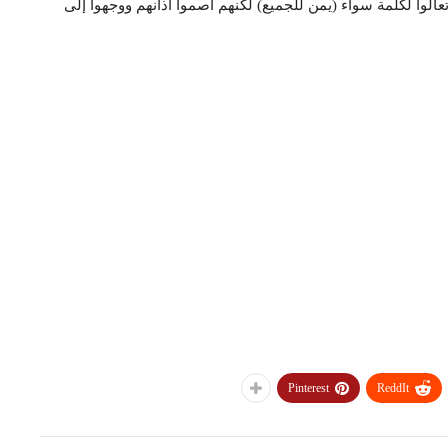
تعالوا لكلمة سواء (يمن للجميع) لكنهم أصموا آذانهم ووجهوا إلى
Pinterest
ReddIt