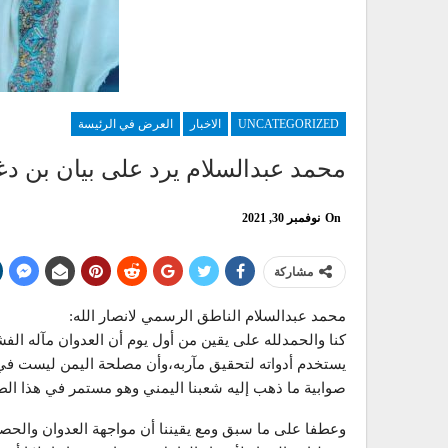
UNCATEGORIZED
الاخبار
العرض في الرئيسة
محمد عبدالسلام يرد على بيان بن دغ
On
نوفمبر 30, 2021
مشاركة
محمد عبدالسلام الناطق الرسمي لانصار الله:
كنا والحمدلله على يقين من أول يوم أن العدوان مآله الفش
يستخدم أدواته لتحقيق مآربه،وأن مصلحة اليمن ليست في
صوابية ما ذهب إليه شعبنا اليمني وهو مستمر في هذا الط
وعطفا على ما سبق ومع يقيننا أن مواجهة العدوان والحصا