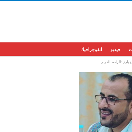
ت
فيديو
انفوجرافيك
جباري :الراصد العربي