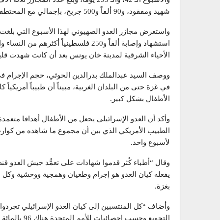
شهيد ومفقود، و90 ألفاً و500 جريح، بإجمالي مع المختطفين ما يزيد عن 155 ألفاً و500 فلسطيني.
استشهاد وإصابة ألفاً و250 فلسطينياً أك
الأحياء الشرقية لمدينة خان يونس بعد أن كانت شهدت قليلا
ووصف السيد عبدالملك بدرالدين الحوثي، حجم الإجرام في 
في غزة حتى من البلدان الغربية، مبيناً أن طبيباً أمريك
الأطفال بشكل كبير.
وأكد أن العدو الإسرائيلي يجعل من الأطفال أهدافا متعم
لأسبوع واحد.
وقال “أطباء كُثر قدموا شهادات على تعمُّد جيش العدو قن
يفعله كيان العدو هو إجرام وطغيان وهمجية ووحشية وكل ا
بغزة.
وأضاف “كل المنتسبين إلى كيان العدو الإسرائيلي تجردوا
التجويع وحسب إحصائيات للأمم المتحدة هناك 96 بالمائة من الفلسطينيين يعانون من انعدام الأمن الغذائي.