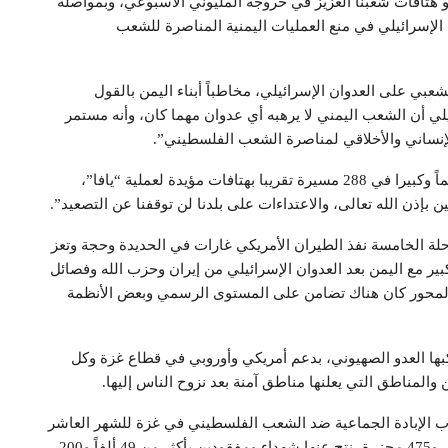
و هتافات شعبنا العزيز في خروجه المليوني الأسبوعي، وبمواصلة
الإسرائيلي في منع العمليات اليمنية المناصرة للشعب
لشعبي على العدوان الإسرائيلي، مخاطباً أبناء اليمن بالقول
يلي أن الشعب اليمني لا يرهبه أي عدوان مهما كان، وأنه مستمر
لإنساني والأخلاقي لمناصرة الشعب الفلسطيني”.
وتابع “شعبنا العزيز كان خروجه في الأسبوع الماضي عظيماً وكبيرا في 288 مسيرة تقريبا بهتافات مؤيدة لعملية “يافا”،
إذن الله تعالى، والاعتداءات على بلدنا لن توقفنا عن التصعيد”.
حلة الخامسة نفذ الطيران الأمريكي غارات في الحديدة وحجة وتعز
ير مع اليمن بعد العدوان الإسرائيلي من إيران وحزب الله وفصائل
 المحور كان هناك تضامن على المستوى الرسمي وبعض الأنظمة
كبها العدو الصهيوني، بدعم أمريكي وأوروبي في قطاع غزة وكل
 والمناطق التي يعلنها مناطق آمنة بعد نزوح الناس إليها.
ب الإبادة الجماعية ضد الشعب الفلسطيني في غزة للشهر العاشر
والأسبوع الـ 42، والـ 293 يوماً، وبلغ عدد المجازر ثلاثة آلاف و475 مجزرة، نتج عنها شهداء ومفقودين بأكثر من 49 ألفاً و200