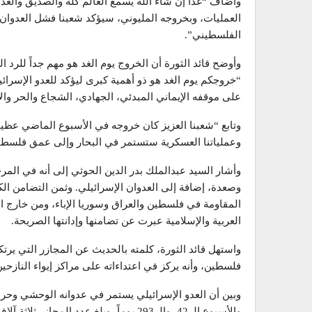
وأضاف “غداً إن شاء الله يسمع العالم كله والصديق والعد
العمليات، وبخروجه المليوني، سيؤكد شعبنا فشل العدوان 
الفلسطيني”.
وأوضح قائد الثورة أن الخروج يوم الغد هو مهم جداً للرد ا
“خروجكم يوم الغد هو ذو أهمية كبرى ليؤكد للعدو الإسرائ
على موقفه الإيماني المبدئي، الجهادي، الشجاع والحر وا
وعملياتنا العسكرية ستستمر في البحار وإلى عمق فلسطين ب
وأشار السيد عبدالملك بدر الدين الحوثي إلى أنه في المر
وصعدة، إضافة إلى العدوان الإسرائيلي. وثمن التضامن الكب
المقاومة في فلسطين والعراق وسوريا الإباء، ومن خارج
العربية والإسلامية عبرت عن تضامنها وإدانتها الصريحة.
واستهل قائد الثورة، كلمته بالحديث عن المجازر التي يرت
فلسطين، وأنه يركز في اعتداءاته على مراكز إيواء النازحين
وبين أن العدو الإسرائيلي يستمر في عدوانه الوحشي وحر