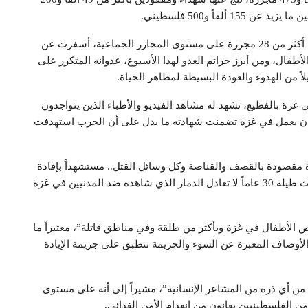
واستعرض مجازر العدو الصهيوني لهذا الأسبوع التي بلغت أكثر من 28 مجزرة على مستوى المجازر الجماعية، أسفرت عن
ثرهم من النساء والأطفال، ومن أبرز جرائم العدو لهذا الأسبوع، عدوانه المتكرر على
ً من الهدوء والعودة البسيطة لمظاهر الحياة.
غزة بالفظيع، تشهد له مشاهد الفيديو والأطباء الذين يتواجدون
ياً كان يعمل في غزة تضمنت شهادته ما يدل على أن الحرب استهدفت
دة مقصودة بالقصف والقناصة وكل وسائل القتل.. مستشهداً بإفادة
الطبيب الأمريكي الذي بين أن مجموع ما شاهده من كوارث طيلة 30 عاماً لا تعادل الدمار الذي شاهده ضد المدنيين في غزة
ص الأطفال في غزة وبأكثر من طلقة وفي مناطق قاتلة”، معتبراً ما
لأوصاف المعبرة عن السوء والجريمة تنطبق على جريمة الإبادة
 من أي ذرة من المشاعر الإنسانية”، مشيراً إلى أنه على مستوى