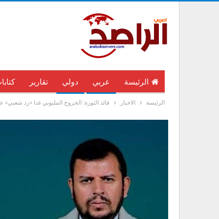
الرئيسة
عربي
دولي
تقارير
كتابا
الرئيسة
الاخبار
قائد الثورة: الخروج المليوني غدا «رد شعبي» ع