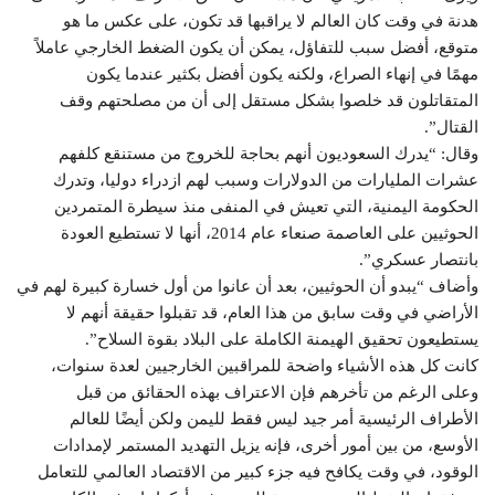
هدنة في وقت كان العالم لا يراقبها قد تكون، على عكس ما هو
متوقع، أفضل سبب للتفاؤل، يمكن أن يكون الضغط الخارجي عاملاً
مهمًا في إنهاء الصراع، ولكنه يكون أفضل بكثير عندما يكون
المتقاتلون قد خلصوا بشكل مستقل إلى أن من مصلحتهم وقف
القتال”.
وقال: “يدرك السعوديون أنهم بحاجة للخروج من مستنقع كلفهم
عشرات المليارات من الدولارات وسبب لهم ازدراء دوليا، وتدرك
الحكومة اليمنية، التي تعيش في المنفى منذ سيطرة المتمردين
الحوثيين على العاصمة صنعاء عام 2014، أنها لا تستطيع العودة
بانتصار عسكري”.
وأضاف “يبدو أن الحوثيين، بعد أن عانوا من أول خسارة كبيرة لهم في
الأراضي في وقت سابق من هذا العام، قد تقبلوا حقيقة أنهم لا
يستطيعون تحقيق الهيمنة الكاملة على البلاد بقوة السلاح”.
كانت كل هذه الأشياء واضحة للمراقبين الخارجيين لعدة سنوات،
وعلى الرغم من تأخرهم فإن الاعتراف بهذه الحقائق من قبل
الأطراف الرئيسية أمر جيد ليس فقط لليمن ولكن أيضًا للعالم
الأوسع، من بين أمور أخرى، فإنه يزيل التهديد المستمر لإمدادات
الوقود، في وقت يكافح فيه جزء كبير من الاقتصاد العالمي للتعامل