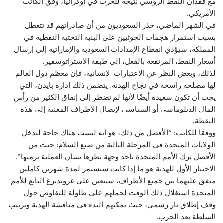
مع فقدان النفط الروسي نتيجة للحرب في أوكرانيا، وفق الكاتب
الأمريكي.
في الشهر الماضي، حذر السعوديون من أن صادراتهم قد تتعطل
بسبب استمرار هجمات الحوثيين على البنية التحتية النفطية في
المملكة، سيؤدي انقطاع الإمدادات السعودية والإماراتية إلى إرسال
أسعار النفط، المرتفعة بالفعل، إلى طبقة الاستراتوسفير.
لذلك، وبغض النظر عن الاعتبارات الإنسانية، فإن معظم دول العالم
لها مصلحة راسخة في نجاح الهدنة، يتضمن ذلك إدارة بايدن، التي
يجب أن تكون سعيدة أيضًا لأنها لم تضطر إلى إنفاق الكثير من رأس
المال الدبلوماسي أو السياسي لإيصال الأطراف المعنية إلى هذه
النقطة.
ووفقا للكاتب: “الأفضل من ذلك، هو أنه ليست هناك حاجة لتدخل
الولايات المتحدة في المرحلة التالية من صنع السلام: حيث من
الأفضل ترك الأمم المتحدة تأخذ وجهة نظرها بشأن العملية برمتها”.
الاختبار الأول للهدنة هو ما إذا كانت ستستمر لمدة شهرين كاملين
متفق عليهما بين جميع الأطراف، سيتعين على غروندبرغ التابع للأمم
المتحدة استغلال ذلك الوقت لحملهم على طاولة للتفاوض حول
وقف إطلاق نار رسمي، حيث يمكنهم البدء في مناقشة الهدنة وترتيب
السلطة بعد الحرب.