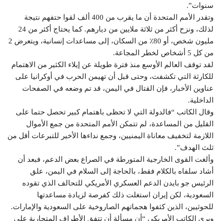
سنوات”.
وتقدر الأمم المتحدة أن ما يقرب من 400 ألف لقوا حتفهم نتيجة
لذلك، ونزح أكثر من ثلاثة ملايين من ديارهم. كما يحتاج أكثر من 24
مليون شخص، أو 80٪ من السكان، إلى مساعدات إنسانية، ويتعرض 2
من كل 5 أشخاص لخطر المجاعة.
لقد توقف العالم الأوسع منذ فترة طويلة عن إيلاء الكثير من الاهتمام
للكارثة التي تكشفت، وحتى قبل أن تهيمن الحرب في أوكرانيا على
عناوين الأخبار، فإن القتال في اليمن، قد تم وضعه في الصفحات
الداخلية.
وقال الكاتب “فالدولة التي لا تحظى باهتمام كبير تحصل حتما على
القليل من المساعدة، لم تتمكن الأمم المتحدة من جمع الأموال
اللازمة لتخفيف معاناة اليمنيين، وجمع نداءها الأخير للتبرعات أقل من
ثلث الهدف”.
وألغت القوى الخارجية المتورطة في الصراع بعض الدعم، فبعد أن
أشاد سلفاه بالكلام فقط، بالحاجة إلى السلام في اليمن، علق
الرئيس جو بايدن الدعم العسكري الأمريكي للتحالف الذي تقوده
السعودية، لكن إيران استغلت ذلك كفرصة لزيادة مساعدتها
للحوثيين، الذين كثفوا هجماتهم الصاروخية على السعودية والإمارات.
ويرى الكاتب الأمريكي “أن مسألة أن تتفق الأطراف المتحاربة على