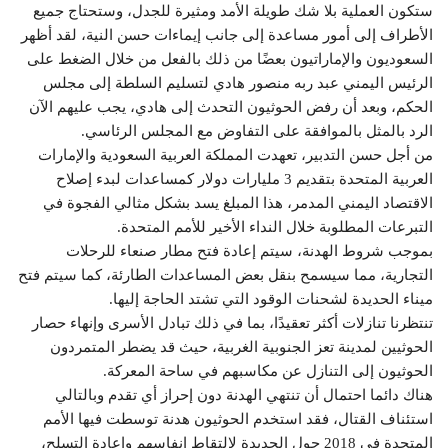
ستكون العملية بلا شك طويلة الأمد ومثيرة للجدل، وستحتاج جميع
الأطراف إلى أمور مساعدة إلى جانب إيماءات حسن النية، لقد أظهر
السعوديون والإماراتيون بعضًا من ذلك بالفعل من خلال الضغط على
الرئيس اليمني عبد ربه منصور هادي لتسليم السلطة إلى مجلس
الحكم، وبعد أن رفض الحوثيون التحدث إلى هادي، يجب عليهم الآن
الرد بالمثل بالموافقة على التفاوض مع المجلس الرئاسي.
من أجل حسن التدبير، تعهدت المملكة العربية السعودية والإمارات
العربية المتحدة بتقديم 3 مليارات دولار كمساعدات لبدء إصلاح
الاقتصاد اليمني المدمر، هذا المبلغ يسد بشكل مثالي الفجوة في
التبرعات المطلوبة خلال النداء الأخير للأمم المتحدة.
بموجب شروط الهدنة، سيتم إعادة فتح مطار صنعاء للرحلات
التجارية، مما سيسمح بنقل بعض المساعدات الطارئة، كما سيتم فتح
ميناء الحديدة لشحنات الوقود التي تشتد الحاجة إليها.
تنتظرنا تنازلات أكثر تعقيدًا، بما في ذلك تبادل الأسرى وإنهاء حصار
الحوثيين لمدينة تعز الجنوبية الغربية، حيث قد يضطر المتمردون
الحوثيون إلى التنازل عن مكاسبهم في ساحة المعركة.
هناك دائما احتمال أن تنتهي الهدنة دون إحراز أي تقدم وبالتالي
استئناف القتال، فقد استخدم الحوثيون هدنة توسطت فيها الأمم
المتحدة في 2018 حول الحديدة لالتقاط انفاسهم وإعادة التسلح،