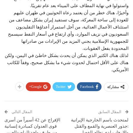
واستولوا في نهاية المطاف على الميناء بعد عام تقريبًا.
وأخيرًا، هناك خطر من أن يعتمد رعاة الحوثيين في طهران عليهم
للعودة إلى ساحة المعركة، سوف تستفيد إيران بشكل مضاعف من
استئناف الأعمال العدائية، من أجل استمرار أعداؤها التقليديون
السعوديون في نزيف الموارد، وأي ارتفاع في أسعار النفط سيسمح
للجمهورية الإسلامية بجني المزيد من الإيرادات من صادراتها
المحدودة بفعل العقوبات.
لذلك هناك الكثير الذي يمكن أن يحدث بشكل خاطئ في اليمن، ولكن
هناك على الأقل احتمال لحدوث شيء ما بشكل صحيح، وفقاً للكاتب
الأمريكي.
Google+
Twitter
Facebook
مشاركة
المقال السابق
المقال التالي
لمتحدث باسم الخارجية الإيرانية
الإفراج عن 42 أسيراً من أسرى
:جذور العنصرية والقمع والقتل
قوى العدوان كمبادرة إنسانية
والإرهاب لدى نظام الفصل
من طرف واحد:الراصدالعربي