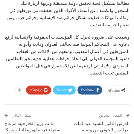
مطالبة بتشكيل لجنة تحقيق دولية مستقلة ونزيهة لزيارة تلك
السجون والكشف عن أسماء الأفراد الذين تحققت من تورطهم في
ارتكاب انتهاكات فظيعة تشكل جرائم ضد الإنسانية وجرائم حرب ومن
ضمنها جريمة التعذيب.
وشددت على ضرورة تحرك كل المؤسسات الحقوقية والإنسانية لرفع
دعاوى في المحاكم الدولية ضد تحالف العدوان وقادته وأدواته
المتورطين في أعمال التعذيب، ومنعهم من الإفلات من العقاب..
داعية المجتمع الدولي إلى اتخاذ إجراءات عقابية جدية بحق النظامين
السعودي والإماراتي لردعهما عن الاستمرار في قتل المواطنين
اليمنيين تحت التعذيب.
Google+
Twitter
Facebook
مشاركة
المقال السابق
المقال التالي
الدرس الثامن للسيد عبدالملك
نائب وزير الخارجية: انزعاج
بدرالدين الحوثي من وصية
سفراء فرنسا وبريطانيا وأمريكا