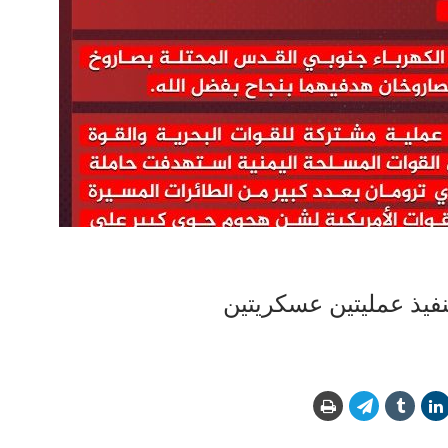
نفيذ عمليتين عسكريتين