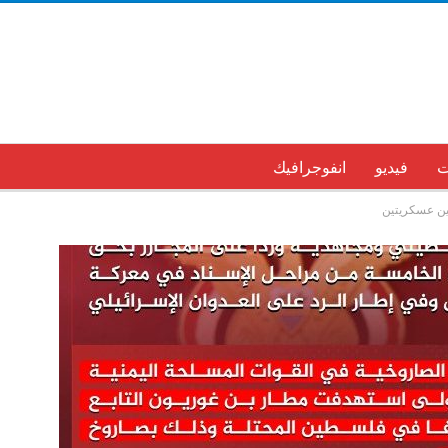
ت
فيديو
انفوجرافيك
تين عسكريتين