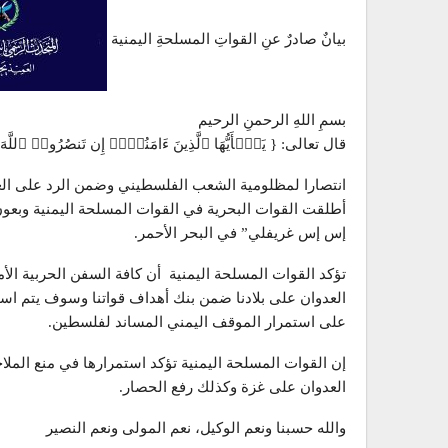
بيانٌ صادرٌ عنِ القواتِ المسلحةِ اليمنية
بسمِ اللهِ الرحمنِ الرحيم
قال تعالى: { یَـٰۤأَیُّهَا ٱلَّذِینَ ءَامَنُوۤا۟ إِن تَنصُرُوا۟ ٱللَّ
انتصارا لمظلومية الشعب الفلسطيني وضمن الرد على العدو
أطلقت القوات البحرية في القوات المسلحة اليمنية وبعون 
إس إس غريفلي” في البحر الأحمر.
تؤكد القوات المسلحة اليمنية أن كافة السفن الحربية الأم
العدوان على بلادنا ضمن بنك أهداف قواتنا وسوف يتم استهد
على استمرار الموقف اليمني المساند لفلسطين.
إن القوات المسلحة اليمنية تؤكد استمرارها في منع الملا
العدوان على غزة وكذلك رفع الحصار.
والله حسبنا ونعم الوكيل، نعم المولى ونعم النصير