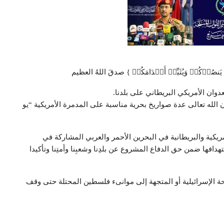
هَ یَنصُرۡكُمۡ وَیُثَبِّتۡ أَقۡدَامَكُمۡ } صدقَ اللهُ العظيم
ان الأمريكي البريطاني على بلدنا.
الله تعالى عدة صواريخ بحرية مناسبة على المدمرة الأمريكية “يو
ريكية والبريطانية في البحرين الأحمر والعربي المشاركة في
افها ضمن حق الدفاع المشروع عن بلدِنا وشعبِنا وأمتِنا وتأكيدا
حة الإسرائيلية أو المتجهة إلى موانىء فلسطين المحتلة حتى وقف