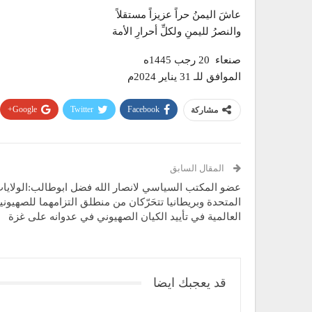
عاشَ اليمنُ حراً عزيزاً مستقلاً
والنصرُ لليمنِ ولكلِّ أحرارِ الأمة
صنعاء 20 رجب 1445ه
الموافق للـ 31 يناير 2024م
Google+
Twitter
Facebook
مشاركة
المقال السابق
عضو المكتب السياسي لانصار الله فضل ابوطالب:الولايا
المتحدة وبريطانيا تتحَرّكان من منطلق التزامهما للصهيوني
العالمية في تأييد الكيان الصهيوني في عدوانه على غزة
قد يعجبك ايضا