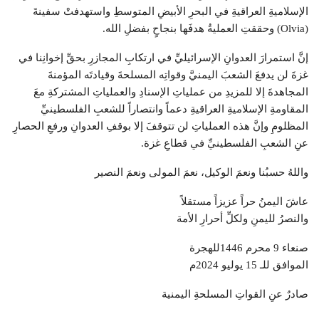
الإسلاميةِ العراقيةِ في البحرِ الأبيضِ المتوسطِ واستهدفتْ سفينةَ
(Olvia) وحققتِ العمليةُ هدفَها بنجاحٍ بفضلِ الله.
إنَّ استمرارَ العدوانِ الإسرائيليِّ في ارتكابِ المجازرِ بحقِّ إخوانِنا في
غزةَ لن يدفعَ الشعبَ اليمنيَّ وقواتِه المسلحةَ وقيادتَه المؤمنةَ
المجاهدةَ إلا للمزيدِ من عملياتِ الإسنادِ والعملياتِ المشتركةِ معَ
المقاومةِ الإسلاميةِ العراقيةِ دعماً وانتصاراً للشعبِ الفلسطينيِّ
المظلومِ وإنَّ هذه العملياتِ لن تتوقفَ إلا بوقفِ العدوانِ ورفعِ الحصارِ
عنِ الشعبِ الفلسطينيِّ في قطاعِ غزة.
واللهُ حسبُنا ونعمَ الوكيل، نعمَ المولى ونعمَ النصير
عاشَ اليمنُ حراً عزيزاً مستقلاً
والنصرُ لليمنِ ولكلِّ أحرارِ الأمة
صنعاء 9 محرم 1446للهجرة
الموافق للـ 15 يوليو 2024م
صادرٌ عنِ القواتِ المسلحةِ اليمنية