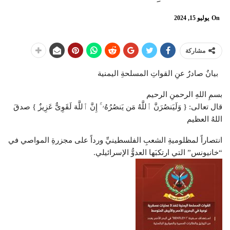
On
يوليو 15, 2024
مشاركة
بيانٌ صادرٌ عنِ القواتِ المسلحةِ اليمنية
بسمِ اللهِ الرحمنِ الرحيم
قال تعالى: { وَلَیَنصُرَنَّ ٱللَّهُ مَن یَنصُرُهُۥۤۚ إِنَّ ٱللَّهَ لَقَوِیٌّ عَزِیزٌ } صدقَ
اللهُ العظيم
انتصاراً لمظلوميةِ الشعبِ الفلسطينيِّ ورداً على مجزرةِ المواصي في
“خانيونس” التي ارتكبَها العدوُّ الإسرائيلي.