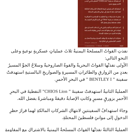
نفذتِ القواتُ المسلحةُ اليمنيةُ ثلاثَ عملياتٍ عسكريةٍ نوعيةٍ وعلى
النحوِ التالي:
الأولى نفذتْها القواتُ البحريةُ والقوةُ الصاروخيةُ وسلاحُ الجوِّ المسيرُ
بعددٍ من الزوارقِ والطائراتِ المسيرةِ والصواريخِ البالستيةِ استهدفتْ
سفينة ” BENTLEY I ” في البحرِ الأحمرِ.
العمليةُ الثانيةُ استهدفتْ سفينةَ ” CHIOS Lion” النفطيةَ في البحرِ
الأحمرِ بزورقٍ مسيرٍ وكانتِ الإصابةُ دقيقةً ومباشرةً بفضل الله.
وجاءَ استهدافُ السفينتينِ لانتهاكِ الشركاتِ المالكةِ لهما قرارَ حظرِ
الدخولِ إلى موانئِ فلسطينَ المحتلةِ.
العمليةُ الثالثةُ نفذتْها القواتُ المسلحةُ اليمنيةُ بالاشتراكِ مع المقاومةِ