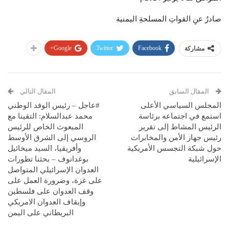
صادرٌ عنِ القواتِ المسلحةِ اليمنية
Google+
Twitter
Facebook
مشاركة
المقال السابق
المقال التالي
المجلس السياسي الأعلى
#عاجل – رئيس الوفد الوطني
استمع في اجتماعه برئاسة
محمد عبدالسلام: التقينا مع
الرئيس المشاط إلى تقرير
المبعوث الخاص للرئيس
رئيس جهاز الأمن والمخابرات
الروسي إلى الشرق الأوسط
حول شبكة التجسس الأمريكية
وأفريقيا، السيد ميخائيل
الإسرائيلية
بوغدانوف – بحثنا تطورات
العدوان الإسرائيلي المتواصل
على غزة، وضرورة العمل على
وقف العدوان على فلسطين
وإيقاف العدوان الامريكي
البريطاني على اليمن