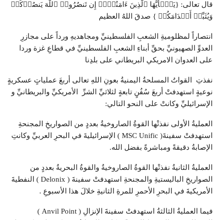
قال تعالى: {یَـٰۤأَیُّهَا ٱلَّذِینَ ءَامَنُوۤا۟ إِن تَنصُرُوا۟ ٱللَّهَ یَنصُرۡكُمۡ
وَیُثَبِّتۡ أَقۡدَامَكُمۡ } صدقَ اللهُ العظيم
انتصاراً لمظلوميةِ الشعبِ الفلسطينيِّ ومجاهديهِ ورداً على مجازرِ
العدوِّ الصهيونيِّ بحقِّ أبناءِ الشعبِ الفلسطينيِّ في قطاعِ غزة وردا
على العدوان الامريكي البريطاني على بلدِنا
نفذتِ القواتُ المسلحةُ اليمنيةُ بعونِ اللهِ تعالى أربعَ عملياتٍ عسكريةٍ
نوعيةٍ استهدفتْ أربعَ سُفُنٍ تابعةٍ لثلاثيِّ الشرِّ الأمريكيِّ والبريطانيِّ و
الإسرائيليِّ وكانتْ على النحو التالي:
العمليةُ الأولى نفذتْها القوةُ الصاروخيةُ بعددٍ من الصواريخِ المجنحةِ
استهدفتْ سفينةَ( MSC Unific ) الإسرائيليةَ في البحرِ العربيِّ وكانتِ
الإصابةُ دقيقةً ومباشرةً بفضل الله.
العمليةُ الثانيةُ نفذتْها القوةُ الصاروخيةُ والقوةُ البحريةُ بعددٍ من
الصواريخِ الباليستيةِ والمجنحةِ استهدفتْ سفينةَ ( Delonix ) النفطيةَ
الأمريكيةَ في البحرِ الأحمرِ للمرةِ الثانيةِ خلالَ هذا الأسبوعِ .
فيما العمليةُ الثالثةُ استهدفتْ سفينةَ الإنزالِ ( Anvil Point )