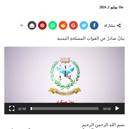
On
يوليو 1, 2024
مشاركة
بيانٌ صادرٌ عنِ القواتِ المسلحةِ اليمنية
مشغل
الفيديو
02:58
00:00
بسمِ اللهِ الرحمنِ الرحيم