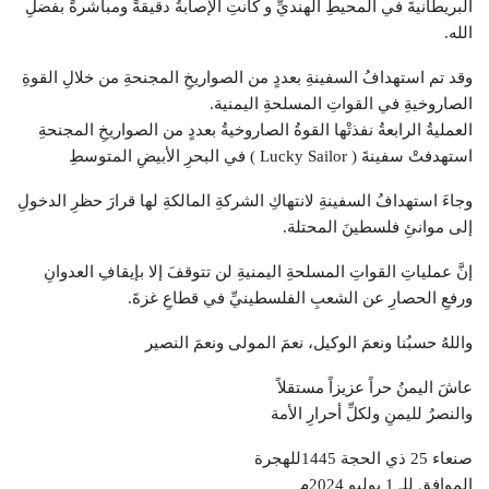
البريطانيةَ في المحيطِ الهنديِّ و كانتِ الإصابةُ دقيقةً ومباشرةً بفضلِ
الله.
وقد تم استهدافُ السفينةِ بعددٍ من الصواريخِ المجنحةِ من خلالِ القوةِ
الصاروخيةِ في القواتِ المسلحةِ اليمنية.
العمليةُ الرابعةُ نفذتْها القوةُ الصاروخيةُ بعددٍ من الصواريخِ المجنحةِ
استهدفتْ سفينةَ ( Lucky Sailor ) في البحرِ الأبيضِ المتوسطِ
وجاءَ استهدافُ السفينةِ لانتهاكِ الشركةِ المالكةِ لها قرارَ حظرِ الدخولِ
إلى موانئِ فلسطينَ المحتلة.
إنَّ عملياتِ القواتِ المسلحةِ اليمنيةِ لن تتوقفَ إلا بإيقافِ العدوانِ
ورفعِ الحصارِ عن الشعبِ الفلسطينيِّ في قطاعِ غزةَ.
واللهُ حسبُنا ونعمَ الوكيل، نعمَ المولى ونعمَ النصير
عاشَ اليمنُ حراً عزيزاً مستقلاً
والنصرُ لليمنِ ولكلِّ أحرارِ الأمة
صنعاء 25 ذي الحجة 1445للهجرة
الموافق للـ 1 يوليو 2024م