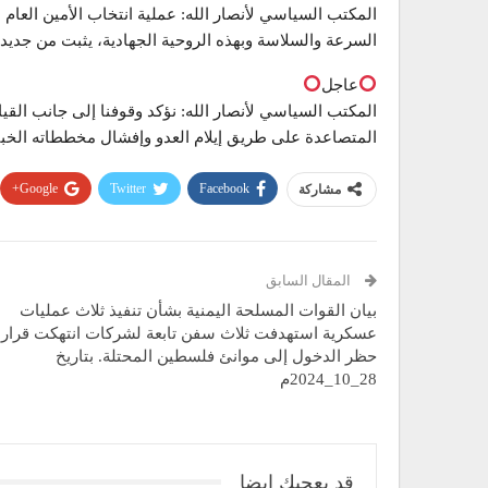
المكتب السياسي لأنصار الله: عملية انتخاب الأمين العا
السرعة والسلاسة وبهذه الروحية الجهادية، يثبت من جديد
عاجل
المكتب السياسي لأنصار الله: نؤكد وقوفنا إلى جانب القيا
المتصاعدة على طريق إيلام العدو وإفشال مخططاته الخبي
Google+
Twitter
Facebook
مشاركة
المقال السابق
بيان القوات المسلحة اليمنية بشأن تنفيذ ثلاث عمليات
عسكرية استهدفت ثلاث سفن تابعة لشركات انتهكت قرار
حظر الدخول إلى موانئ فلسطين المحتلة. بتاريخ
28_10_2024م
قد يعجبك ايضا