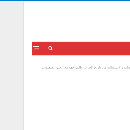
لية والاستثنائية من تاريخ الحزب والمواجهة مع العدو الصهيوني