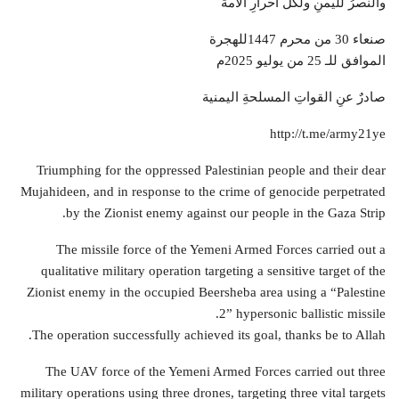
والنصرُ لليمنِ ولكلِّ أحرارِ الأمة
صنعاء 30 من محرم 1447للهجرة
الموافق للـ 25 من يوليو 2025م
صادرٌ عنِ القواتِ المسلحةِ اليمنية
http://t.me/army21ye
Triumphing for the oppressed Palestinian people and their dear
Mujahideen, and in response to the crime of genocide perpetrated
by the Zionist enemy against our people in the Gaza Strip.
The missile force of the Yemeni Armed Forces carried out a
qualitative military operation targeting a sensitive target of the
Zionist enemy in the occupied Beersheba area using a “Palestine
2” hypersonic ballistic missile.
The operation successfully achieved its goal, thanks be to Allah.
The UAV force of the Yemeni Armed Forces carried out three
military operations using three drones, targeting three vital targets