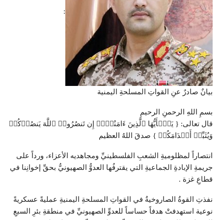
:
بيانٌ صادرٌ عنِ القواتِ المسلحةِ اليمنية
بسمِ اللهِ الرحمنِ الرحيمِ
قال تعالى: { یَـٰۤأَیُّهَا ٱلَّذِینَ ءَامَنُوۤا۟ إِن تَنصُرُوا۟ ٱللَّهَ یَنصُرۡكُمۡ
وَیُثَبِّتۡ أَقۡدَامَكُمۡ } صدقَ اللهُ العظيم
انتصاراً لمظلوميةِ الشعبِ الفلسطينيِّ ومجاهديه الأعزاء، ورداً على
جريمةِ الإبادةِ الجماعيةِ التي يقترفُها العدوُّ الصهيونيُّ بحقِّ إخوانِنا في
قطاعِ غزة .
نفذتِ القوةُ الصاروخيةُ في القواتِ المسلحةِ اليمنيةِ عمليةً عسكريةً
نوعية استهدفتْ هدفاً حساساً للعدوِّ الصهيونيِّ في منطقةِ بئرِ السبعِ