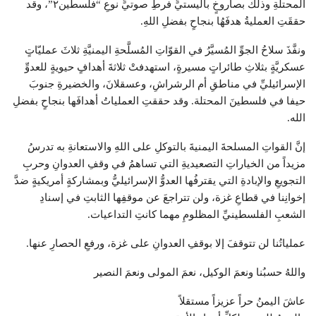
المحتلةِ وذلك بصاروخٍ باليستيٍّ فرطِ صوتيٍّ نوعِ “فلسطين٢”، وقد
حققَتِ العمليةُ هدفَهُا بنجاحٍ بفضلِ اللهِ.
ونفَّذَ سلاحُ الجوِّ المُسيَّرُ في القوّاتِ المُسلَّحةِ اليمنيَّةِ ثلاثَ عمليّاتٍ
عسكريَّةٍ بثلاثِ طائراتٍ مسيرةٍ، استهدفتْ ثلاثةَ أهدافٍ حيويةٍ للعدوِّ
الإسرائيليِّ في مناطقِ أم الرشراشِ، وعسقلانَ، والخضيرةِ جنوبَ
حيفا في فلسطينَ المحتلة. وقد حققتِ العملياتُ أهدافَها بنجاحٍ بفضلِ
الله.
إنَّ القواتِ المسلحةَ اليمنيةَ بالتوكلِ على اللهِ والاستعانةِ به تدرسُ
مزيداً من الخياراتِ التصعيديةِ التي تساهمُ في وقفِ العدوانِ وحربِ
التجويعِ والإبادةِ التي يقترفُها العدوُّ الإسرائيليُّ وبمشاركةٍ أمريكيةٍ ضدَّ
إخوانِنا في قطاعِ غزة، ولن تتراجعَ عن موقفِها الثابتِ في إسنادِ
الشعبِ الفلسطينيِّ المظلومِ مهما كانتِ التداعيات.
عملياتُنا لن تتوقفَ إلا بوقفِ العدوانِ على غزة، ورفعِ الحصارِ عنها.
واللهُ حسبُنا ونعمَ الوكيل، نعمَ المولى ونعمَ النصير
عاشَ اليمنُ حراً عزيزاً مستقلاً