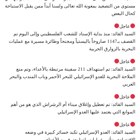
مستوى من التصعيد بمعونة الله تعالى ولسنا أبداً ممن يقبل الاستباحة
كحال البعض
عاجل
السيد القائد: منذ بداية الإسناد للشعب الفلسطيني وإلى اليوم تم
القصف بـ1147 صاروخاً باليستياً ومجنحاً وطائرة مسيرة مع عمليات
البحرية بالزوارق الحربية
عاجل
السيد القائد: تم استهداف 211 سفينة مرتبطة بالأعداء، وتم منع
الملاحة البحرية للعدو الإسرائيلي للبحر الأحمر وباب المندب والبحر
العربي
عاجل
السيد القائد: تم تعطيل وإغلاق ميناء أم الرشراش الذي هو من أهم
الموانع التي يعتمد عليها العدو الإسرائيلي
عاجل
السيد القائد: العدو الإسرائيلي تكبد خسائر كبيرة في وضعه
الاقتصادي وتأثير عمليات بلدنا يعترف به الأعداء