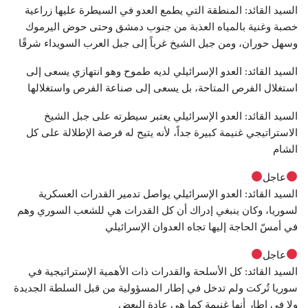
السيد القائد: المنطقة التي يطمع العدو في السيطرة عليها زراعية
خصبة وغنية بالمياه العذبة من جنوب دمشق وحتى حوض اليرموك
وسهل حوران، ومن جبل الشيخ غرباً إلى جبل العرب السويداء شرقًا
السيد القائد: العدو الإسرائيلي لديه طموح وهو انتهازي يسعى إلى
استغلال الفرص المتاحة، بل يسعى إلى صناعة الفرص واستغلالها
السيد القائد: العدو الإسرائيلي يعتبر سيطرته على جبل الشيخ
الاستراتيجي غنيمة كبيرة جداً، لأنه يتيح له فرصة الإطلالة على كل
الشام
عاجل
السيد القائد: العدو الإسرائيلي يواصل تدمير القدرات العسكرية
لسوريا، وكان ينبغي إدراك أن كل القدرات هي للشعب السوري وهم
في أمسّ الحاجة إليها تجاه العدوان الإسرائيلي
عاجل
السيد القائد: كل الأسلحة والقدرات ذات الأهمية الإستراتيجية في
سوريا تُركت ولم تدخل في إطار المسؤولية من قبل السلطة الجديدة
ولا في إطار أنها غنيمة كما هي عادة البعض