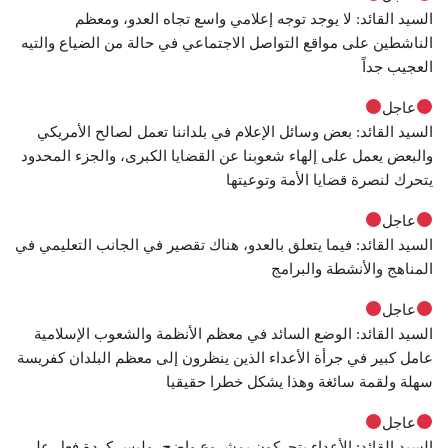
السيد القائد: لا يوجد توجه إعلامي واسع تجاه العدو، ومعظم
الناشطين على مواقع التواصل الاجتماعي في حالة من الضياع والتيه
العجيب جداً
عاجل
السيد القائد: بعض وسائل الإعلام في بلداننا تعمل لصالح الأمريكي
والبعض يعمل على إلهاء شعوبنا عن القضايا الكبرى، والجزء المحدود
يتحرك لنصرة قضايا الأمة وتوعيتها
عاجل
السيد القائد: فيما يتعلق بالعدو، هناك تقصير في الجانب التعليمي في
المناهج والأنشطة والبرامج
عاجل
السيد القائد: الوضع السائد في معظم الأنظمة والشعوب الإسلامية
عامل كبير في جرأة الأعداء الذين ينظرون إلى معظم البلدان كفريسة
سهلة ولقمة سائغة وهذا يشكل خطرا حقيقيا
عاجل
السيد القائد: الأعداء يتحركون بمشروع واضح، وليس كردة فعل على