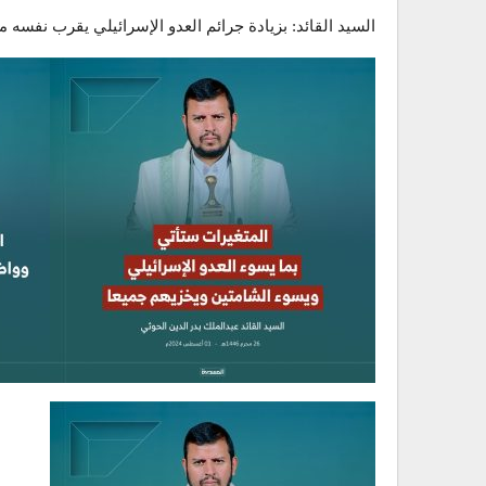
السيد القائد: بزيادة جرائم العدو الإسرائيلي يقرب نفسه م