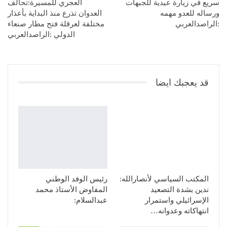
سريع في زيارة عيدية للجبهات
العجري للمسيرة:تحالف
ورساله للعدو مهمه
العدوان تذرع منذ البداية بأعذار
:الراصدالعربي
مختلفة لعرقلة فتح مطار صنعاء
الدولي :الراصدالعربي
قد يعجبك ايضا
المكتب السياسي لأنصارالله:
رئيس الوفد الوطني
ندين بشدة التصعيد
المفاوض الأستاذ محمد
الإسرائيلي واستمرار
عبدالسلام:
انتهاكاته وعدوانه…