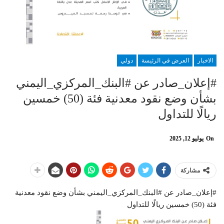
الاخبار
العرض في الرئيسة
دولي
#إعلان_صادر عن #البنك_المركزي_اليمني
بشأن وضع نقود معدنية فئة (50) خمسين
ريالًا للتداول
On
يوليو 12, 2025
مشاركة
#إعلان_صادر عن #البنك_المركزي_اليمني بشأن وضع نقود معدنية
فئة (50) خمسين ريالًا للتداول