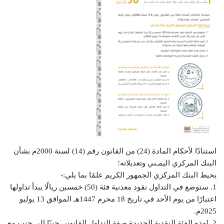
استنادًا لأحكام المادة (24) من القانون رقم (14) لسنة 2000م بشأن
البنك المركزي اليمـني وتعديلاته؛
يحيط البنك المركزي الجمهور الكريم علمًا بما يلي:-
1. ستوضع في التداول نقود معدنية فئة (50) خمسين ريالًا يبدأ تداولها
اعتبارًا من يوم الأحد في تاريخ 18 محرم 1447هـ الموافق 13 يوليو
2025م.
2. لهذه الفئة النقدية الجديدة صفة التداول القانوني جنبًا إلى جنب مع