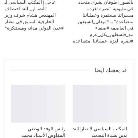
بالصور | طوفان بشري متجدد
عاجل | المكتب السياسي لـ
في مليونية “نصرة لغزة..
#أنصـ ار_الله: اختطاف
مسيراتنا مستمرة وعملياتنا
المهندس هشام شرف وزير
متصاعدة” بـ #ميدان_السبعين
الخارجية السابق في مطار
في العاصمة #صنعاء
#عدن الدولي مدانة ومستنكرة*
مع_فلسطين_بكل_عزم
#نصرة_لغزة_عملياتنا_متصاعدة
قد يعجبك ايضا
المكتب السياسي لأنصارالله:
رئيس الوفد الوطني
ندين بشدة التصعيد
المفاوض الأستاذ محمد