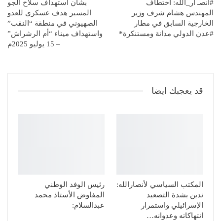
#أنصـ ار_الله: اختطاف
بشأن استهداف سلاح الجو
المهندس هشام شرف وزير
المسير هدف عسكري للعدو
الخارجية السابق في مطار
الصهيوني في منطقة “النقب”
#عدن الدولي مدانة ومستنكرة*
واستهداف ميناء “أم الرشراش”
– 15 يوليو 2025م
قد يعجبك ايضا
المكتب السياسي لأنصارالله:
رئيس الوفد الوطني
ندين بشدة التصعيد
المفاوض الأستاذ محمد
الإسرائيلي واستمرار
عبدالسلام:
انتهاكاته وعدوانه…