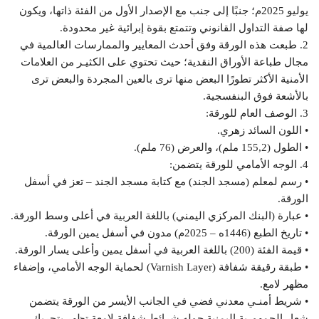
يوليو 2025م؛ جنبًا إلى جنب مع الإصدار الأول من الفئة ذاتها، ويكون
لها صفة التداول القانوني وتتمتع بقوة إبرائية غير محدودة.
2. طبعت هذه الورقة وفق أحدث المعايير والممارسات العالمية في
مجال طباعة الأوراق النقدية؛ حيث تحتوي على الكثيـر من العلامات
الأمنية الأكثر تطورًا البعض منها ترى بالعين المجردة والبعض ترى
بالأشعة فوق البنفسجية.
3. الوصف العام للورقة:
• اللون السائد زهري.
• الطول (155,2 ملم)، والعرض (76 ملم).
4. الوجه الأمامي للورقة يتضمن:
• رسم لمعلم (مسجد الجند) مع كتابة مسجد الجند – تعز في أسفل
الورقة.
• عبارة (البنك المركزي اليمني) باللغة العربية في أعلى وسط الورقة.
• تاريخ الطبع (1446ه – 2025م) مدون في أسفل يمين الورقة.
• قيمة الفئة (200) باللغة العربية في أسفل يمين وأعلى يسار الورقة.
• طبقة رقيقة شفافة (Varnish Layer) لحماية الوجه الأمامي، وإضفاء
مظهر لامع.
• شريط أمنـي معدني فضي في الجانب الأيسر من الورقة يتضمن
شعار الجمهورية اليمنية حوله شرائط شفافة لامعة تظهر بتحريك