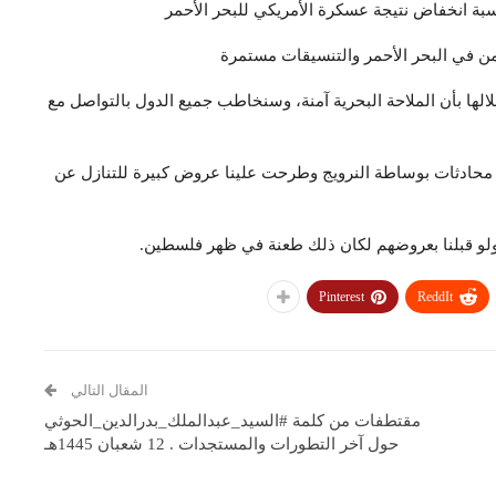
سبة انخفاض نتيجة عسكرة الأمريكي للبحر الأحمر
آمن في البحر الأحمر والتنسيقات مستمرة
خلالها بأن الملاحة البحرية آمنة، وسنخاطب جميع الدول بالتواصل مع
 محادثات بوساطة النرويج وطرحت علينا عروض كبيرة للتنازل عن
ولو قبلنا بعروضهم لكان ذلك طعنة في ظهر فلسطين.
Pinterest
ReddIt
المقال التالي
مقتطفات من كلمة #السيد_عبدالملك_بدرالدين_الحوثي
حول آخر التطورات والمستجدات . 12 شعبان 1445هـ