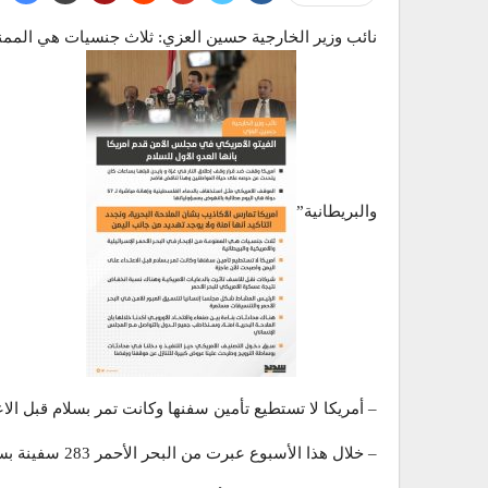
نائب وزير الخارجية حسين العزي: ثلاث جنسيات هي الممنوعة
والبريطانية”
– أمريكا لا تستطيع تأمين سفنها وكانت تمر بسلام قبل ال
– خلال هذا الأسبوع عبرت من البحر الأحمر 283 سفينة بسلام وأمان ومنذ بداية الأحداث عبرت من البحر الأحمر 5061 سفينة