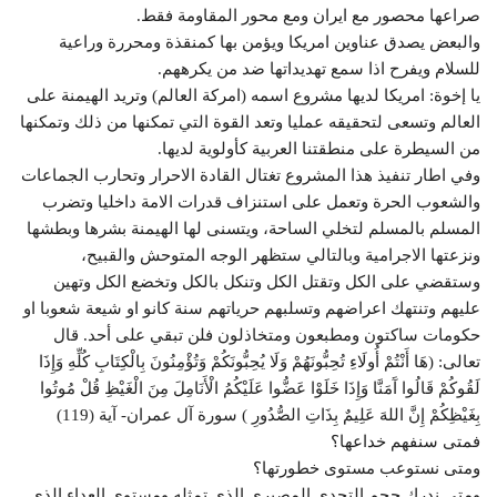
صراعها محصور مع ايران ومع محور المقاومة فقط.
والبعض يصدق عناوين امريكا ويؤمن بها كمنقذة ومحررة وراعية
للسلام ويفرح اذا سمع تهديداتها ضد من يكرههم.
يا إخوة: امريكا لديها مشروع اسمه (امركة العالم) وتريد الهيمنة على
العالم وتسعى لتحقيقه عمليا وتعد القوة التي تمكنها من ذلك وتمكنها
من السيطرة على منطقتنا العربية كأولوية لديها.
وفي اطار تنفيذ هذا المشروع تغتال القادة الاحرار وتحارب الجماعات
والشعوب الحرة وتعمل على استنزاف قدرات الامة داخليا وتضرب
المسلم بالمسلم لتخلي الساحة، ويتسنى لها الهيمنة بشرها وبطشها
ونزعتها الاجرامية وبالتالي ستظهر الوجه المتوحش والقبيح،
وستقضي على الكل وتقتل الكل وتنكل بالكل وتخضع الكل وتهين
عليهم وتنتهك اعراضهم وتسلبهم حرياتهم سنة كانو او شيعة شعوبا او
حكومات ساكتون ومطبعون ومتخاذلون فلن تبقي على أحد. قال
تعالى: (هَا أَنْتُمْ أُولَاءِ تُحِبُّونَهُمْ وَلَا يُحِبُّونَكُمْ وَتُؤْمِنُونَ بِالْكِتَابِ كُلِّهِ وَإِذَا
لَقُوكُمْ قَالُوا آَمَنَّا وَإِذَا خَلَوْا عَضُّوا عَلَيْكُمُ الْأَنَامِلَ مِنَ الْغَيْظِ قُلْ مُوتُوا
بِغَيْظِكُمْ إِنَّ اللهَ عَلِيمٌ بِذَاتِ الصُّدُورِ ) سورة آل عمران- آية (119)
فمتى سنفهم خداعها؟
ومتى نستوعب مستوى خطورتها؟
ومتى ندرك حجم التحدي المصيري الذي تمثله ومستوى العداء الذي